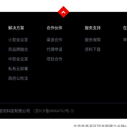
解决方案
合作伙伴
服务支持
在
小型会议室
渠道合作
服务保障
申
异品牌融合
代理申请
资料下载
中型会议室
项目合作
私有云部署
政府公检法
ed 北京网真视讯科技有限公司
（京ICP备08004762号-3）
北京市昌平区回龙观镇立业路6号院（