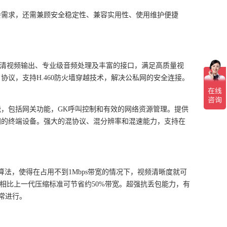
会需求，还需兼顾安全稳定性、兼容实用性、使用维护便捷
清视频输出、专业级音频处理及丰富的接口，满足高质量视
P
协议，支持
H.460
防火墙穿越技术，解决公私网的安全连接。
能，包括网关功能，
GK
呼叫控制和有效的网络资源管理。提供
同的终端设备。强大的混协议、混分辨率和混速能力，支持在
算法，使得在占用不到
1Mbps
带宽的情况下，视频清晰度就可
相比上一代压缩标准可节省约
50%
带宽。超强抗丢包能力，有
常进行。