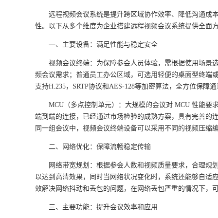
远程视频会议系统是提升跨区域协作效率、降低沟通成
性。以下从多个维度为企业搭建远程视频会议系统提供全面
一、主要设备：满足性能与稳定安全
视频会议终端：为保障参会人员体验，需根据使用场景
频会议需求；普通员工办公区域，可选用轻便的桌面型终端
支持
H.235
，
SRTP
协议和
AES-128
等加密算法，全方位保障通
MCU
（多点控制单元）：大规模的会议对
MCU
性能要
端到端的连接，已经通过市场检验的成熟方案，具有完善的
同一组会议中，视频会议终端设备可以采用不同的视频压缩
二、网络优化：保障流畅稳定传输
网络带宽规划：根据参会人数和视频质量要求，合理规
以达到高清效果，同时当网络状况变化时，系统还能够自适
效解决网络抖动和丢包的问题，在网络丢包严重的情况下，
三、主要功能：提升会议效率和应用