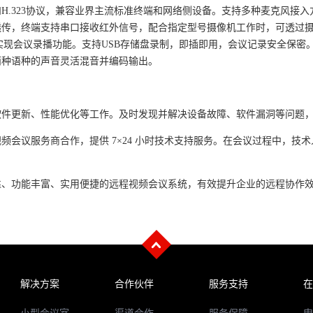
和
H.323
协议，兼容业界主流标准终端和网络侧设备。支持多种麦克风接入
透传，终端支持串口接收红外信号，配合指定型号摄像机工作时，可透过
实现会议录播功能。支持
USB
存储盘录制，即插即用，会议记录安全保密
两种语种的声音灵活混音并编码输出。
软件更新、性能优化等工作。及时发现并解决设备故障、软件漏洞等问题
视频会议服务商合作，提供
7×24
小时技术支持服务。在会议过程中，技术
靠、功能丰富、实用便捷的远程视频会议系统，有效提升企业的远程协作
解决方案
合作伙伴
服务支持
在