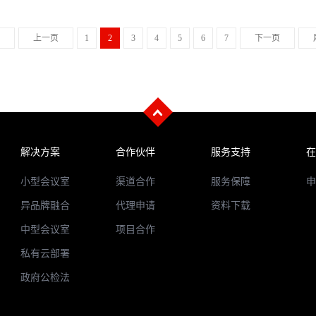
上一页
1
2
3
4
5
6
7
下一页
解决方案
合作伙伴
服务支持
在
小型会议室
渠道合作
服务保障
申
异品牌融合
代理申请
资料下载
中型会议室
项目合作
私有云部署
政府公检法